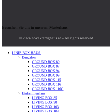
Besuchen Sie uns in unserem Musterhaus.
© 2024 novakfertighaus.at – All rights reserved
LINIE BOX HAUS
Bungalow
GROUND BOX 80
GROUND BOX 87
GROUND BOX 94
GROUND BOX 99
GROUND BOX 115
GROUND BOX 116
GROUND BOX 116G
Einfamilienhaus
LIVING BOX 85
LIVING BOX 98
LIVING BOX 103
LIVING BOX 104