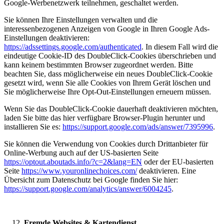
Google-Werbenetzwerk teilnehmen, geschaltet werden.
Sie können Ihre Einstellungen verwalten und die
interessenbezogenen Anzeigen von Google in Ihren Google Ads-
Einstellungen deaktivieren:
https://adssettings.google.com/authenticated
. In diesem Fall wird die
eindeutige Cookie-ID des DoubleClick-Cookies überschrieben und
kann keinem bestimmten Browser zugeordnet werden. Bitte
beachten Sie, dass möglicherweise ein neues DoubleClick-Cookie
gesetzt wird, wenn Sie alle Cookies von Ihrem Gerät löschen und
Sie möglicherweise Ihre Opt-Out-Einstellungen erneuern müssen.
Wenn Sie das DoubleClick-Cookie dauerhaft deaktivieren möchten,
laden Sie bitte das hier verfügbare Browser-Plugin herunter und
installieren Sie es:
https://support.google.com/ads/answer/7395996
.
Sie können die Verwendung von Cookies durch Drittanbieter für
Online-Werbung auch auf der US-basierten Seite
https://optout.aboutads.info/?c=2&lang=EN
oder der EU-basierten
Seite
https://www.youronlinechoices.com/
deaktivieren. Eine
Übersicht zum Datenschutz bei Google finden Sie hier:
https://support.google.com/analytics/answer/6004245
.
Fremde Websites & Kartendienst