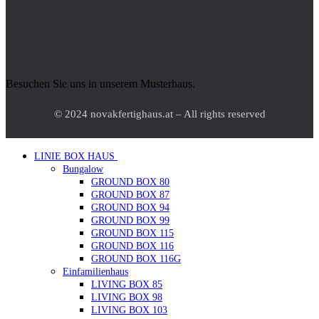
Besuchen Sie uns in unserem Musterhaus.
© 2024 novakfertighaus.at – All rights reserved
LINIE BOX HAUS
Bungalow
GROUND BOX 80
GROUND BOX 87
GROUND BOX 94
GROUND BOX 99
GROUND BOX 115
GROUND BOX 116
GROUND BOX 116G
Einfamilienhaus
LIVING BOX 85
LIVING BOX 98
LIVING BOX 103