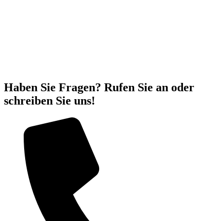
Für den Bauherrn, der Sich für ERDOL HAUS entscheidet, wird
auch Hilfe bei der Vorbereitung der Fundamentplatte angeboten. Die
Fundamentplatte ist sehr wichtiger Teil der Konstruktion, auf dem
das gesamte Haus errichtet wird, deshalb sollte auf eine
ordnungsgemäße Ausführung geachtet werden.
Haben Sie Fragen? Rufen Sie an oder
schreiben Sie uns!