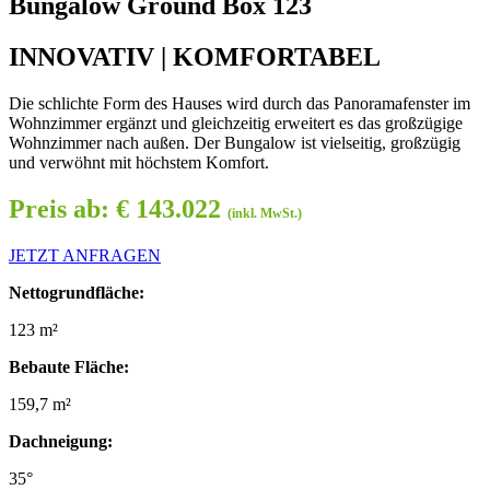
Bungalow Ground Box 123
INNOVATIV | KOMFORTABEL
Die schlichte Form des Hauses wird durch das Panoramafenster im
Wohnzimmer ergänzt und gleichzeitig erweitert es das großzügige
Wohnzimmer nach außen. Der Bungalow ist vielseitig, großzügig
und verwöhnt mit höchstem Komfort.
Preis ab: € 143.022
(inkl. MwSt.)
JETZT ANFRAGEN
Nettogrundfläche:
123
m²
Bebaute Fläche:
159,7
m²
Dachneigung:
35°